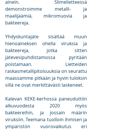
ainein. Slimelietteessä 
demonstroimme metalli- ja 
maalijäämiä, mikromuovia ja 
bakteereja.
Yhdyskuntajäte sisältää muun 
hienoaineksen ohella viruksia ja 
bakteereja, jotka sitten 
jätevesipuhdistamossa pyritään 
poistamaan. Lietteiden 
raskasmetallipitoisuuksia on seurattu 
maassamme pitkään ja hyvin tuloksin 
sillä ne ovat merkittävästi laskeneet.
Kalevan KEKE-kerhossa paneuduttiin 
alkuvuodesta 2020 myös 
bakteereihin, ja jossain määrin 
viruksiin. Teemana tuolloin ihmisen ja 
ympäristön vuorovaikutus eri 