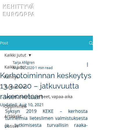
KEHITTYVÄ
EUROOPPA
Post
Kaikki jutut
Tarja Ahlgren
Kaikki jutut
Mar 20, 2020
1 min read
Kerhotoiminnan keskeytys
Kehitys
13.3.2020 – jatkuvuutta
Tulevaisuus
rakennetaan
Lapset, nuoret, perheet, vapaa-aika
Updated:
Aug 10, 2021
Oppiminen
Syksyn 2019 KEKE – kerhosta 
Artikkelit
tunnelmia lieteslimen valmistuksesta 
ja tutkimisesta turvallisin raaka-
Uutiset