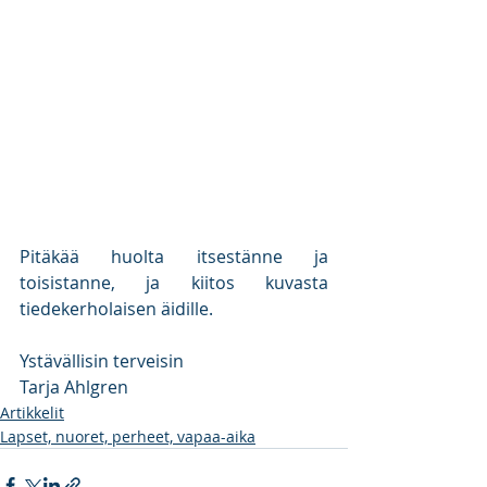
Pitäkää huolta itsestänne ja 
toisistanne, ja kiitos kuvasta 
tiedekerholaisen äidille.
Ystävällisin terveisin
Tarja Ahlgren 
Artikkelit
Lapset, nuoret, perheet, vapaa-aika