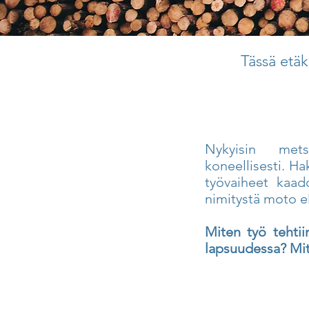
Tässä etäk
Nykyisin metsä
koneellisesti. H
työvaiheet kaad
nimitystä moto e
Miten työ tehti
lapsuudessa? Mit