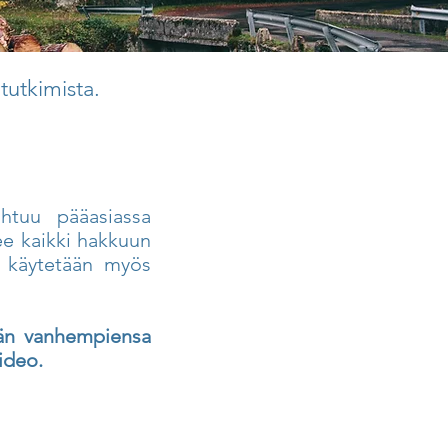
tutkimista.
htuu pääasiassa
ee kaikki hakkuun
a käytetään myös
dän vanhempiensa
ideo.