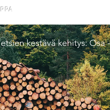
OPPA
Etusivu
Työmme
Palvelumme
Y
etsien kestävä kehitys: Osa -