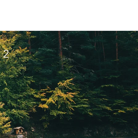
hdistys
Blogi
Ota yhteyttä
 2