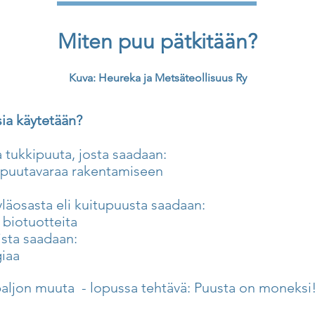
Miten puu pätkitään?
Kuva: Heureka ja Metsäteollisuus Ry
sia käytetään?
 tukkipuuta, josta saadaan:
 puutavaraa rakentamiseen
äosasta eli kuitupuusta saadaan:
a biotuotteita
sista saadaan:
iaa
 paljon muuta - lopussa tehtävä: Puusta on moneksi