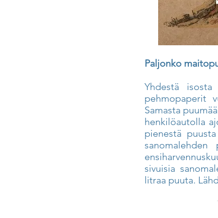
Paljonko maitopu
Yhdestä isosta 
pehmopaperit vu
Samasta puumäärä
henkilöautolla 
pienestä puusta
sanomalehden p
ensiharvennuskuu
sivuisia sanoma
litraa puuta. Läh