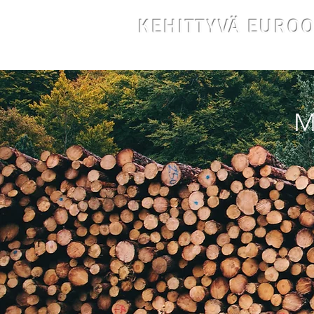
KEHITTYVÄ EURO
M