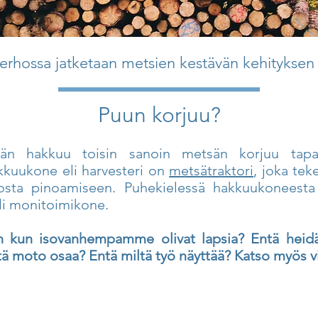
erhossa jatketaan metsien kestävän kehityksen 
Puun korjuu?
n hakkuu toisin sanoin metsän korjuu tapa
akkuukone eli harvesteri on
metsätraktori
, joka tek
osta pinoamiseen. Puhekielessä hakkuukoneest
li monitoimikone.
in kun isovanhempamme olivat lapsia? Entä hei
ä moto osaa? Entä miltä työ näyttää? Katso myös v