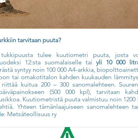
rkkiin tarvitaan puuta?
tukkipuusta tulee kuutiometri puuta, josta v
odeksi 12:sta suomalaiselle tai
yli 10 000 litr
stä syntyy noin 100 000 A4-arkkia, biopolttoainett
ajoon tai omakotitalon kahden kuukauden lämmitys
 riittää kuitua 200 – 300 sanomalehteen. Suuren 
äiväpainokseen (500 000 kpl), tarvitaan kahd
sikkoa. Kuutiometristä puuta valmistuu noin 1200 
lehtiä. Yhteen tämänlaajuiseen sanomalehteen tar
de: Metsäteollisuus ry