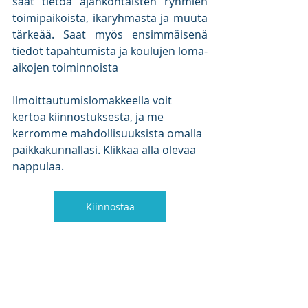
saat tietoa ajankohtaisten ryhmien 
toimipaikoista, ikäryhmästä ja muuta 
tärkeää. Saat myös ensimmäisenä 
tiedot tapahtumista ja koulujen loma-
aikojen toiminnoista
Ilmoittautumislomakkeella voit 
kertoa kiinnostuksesta, ja me 
kerromme mahdollisuuksista omalla 
paikkakunnallasi. Klikkaa alla olevaa 
nappulaa.
Kiinnostaa