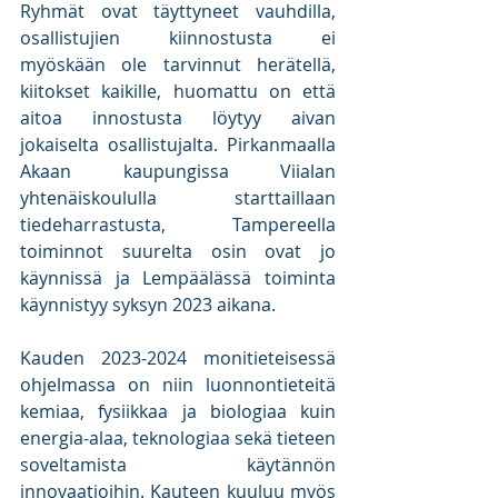
Ryhmät ovat täyttyneet vauhdilla, 
osallistujien kiinnostusta ei 
myöskään ole tarvinnut herätellä, 
kiitokset kaikille, huomattu on että 
aitoa innostusta löytyy aivan 
jokaiselta osallistujalta. Pirkanmaalla 
Akaan kaupungissa Viialan 
yhtenäiskoululla starttaillaan 
tiedeharrastusta, Tampereella 
toiminnot suurelta osin ovat jo 
käynnissä ja Lempäälässä toiminta 
käynnistyy syksyn 2023 aikana.
Kauden 2023-2024 monitieteisessä 
ohjelmassa on niin luonnontieteitä 
kemiaa, fysiikkaa ja biologiaa kuin 
energia-alaa, teknologiaa sekä tieteen 
soveltamista käytännön 
innovaatioihin. Kauteen kuuluu myös 