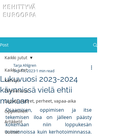
KEHITTYVÄ
EUROOPPA
Post
Kaikki jutut
Tarja Ahlgren
Kaikki jutut
Sep 17, 2023
1 min read
Lukuvuosi 2023-2024
Kehitys
käynnissä vielä ehtii
Tulevaisuus
mukaan
Lapset, nuoret, perheet, vapaa-aika
Osaamisen, oppimisen ja itse 
Oppiminen
tekemisen iloa on jälleen päästy 
Artikkelit
kokemaan niin loppukesän 
toiminnoissa kuin kerhotoiminnassa. 
Uutiset