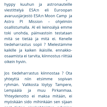
hyppy kuuhun ja astronauteille 
viestittelyä ESA:n eli Euroopan 
avaruusjärjestö ESA:n Moon Camp  ja 
Astro PI Mission – ohjelmiin 
osallistumalla. AI eli keinoälyä emme 
toki unohda, päinvastoin testataan 
mitä se tietää ja mitä ei. Kenelle 
tiedeharrastus sopii ? Mielestämme 
kaikille ja kaiken ikäisille. ennakko-
osaamista ei tarvita, kiinnostus riittää 
oikein hyvin.
Jos tiedeharrastus kiinnostaa ? Ota 
yhteyttä niin etsimme sopivan 
ryhmän. Valikosta löytyy Tampere, 
Lempäälä ja muu Pirkanmaa. 
Yhteydenotto ei maksa mitään, ei 
myöskään sido mihinkään sen sijaan 