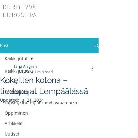
KEHITTYVÄ
EUROOPPA
Post
Kaikki jutut
Tarja Ahlgren
Kaikki jutut
Jul 20, 2024
1 min read
Kokeillen kotona –
Kehitys
tiedepajat Lempäälässä
Tulevaisuus
Updated:
Jul 21, 2024
Lapset, nuoret, perheet, vapaa-aika
Oppiminen
Artikkelit
Uutiset