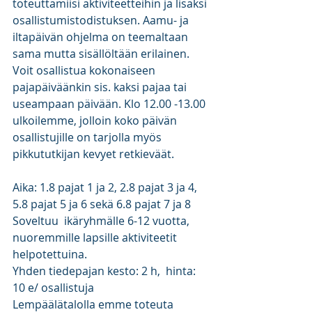
toteuttamiisi aktiviteetteihin ja lisäksi 
osallistumistodistuksen. Aamu- ja 
iltapäivän ohjelma on teemaltaan 
sama mutta sisällöltään erilainen. 
Voit osallistua kokonaiseen 
pajapäiväänkin sis. kaksi pajaa tai 
useampaan päivään. Klo 12.00 -13.00 
ulkoilemme, jolloin koko päivän 
osallistujille on tarjolla myös 
pikkututkijan kevyet retkieväät.
Aika: 1.8 pajat 1 ja 2, 2.8 pajat 3 ja 4, 
5.8 pajat 5 ja 6 sekä 6.8 pajat 7 ja 8
Soveltuu  ikäryhmälle 6-12 vuotta, 
nuoremmille lapsille aktiviteetit 
helpotettuina.
Yhden tiedepajan kesto: 2 h,  hinta: 
10 e/ osallistuja
Lempäälätalolla emme toteuta 